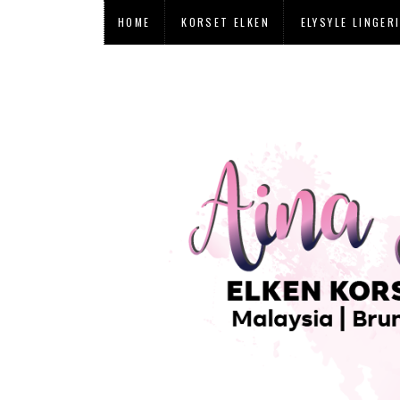
HOME
KORSET ELKEN
ELYSYLE LINGER