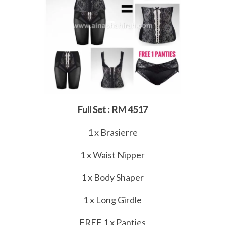
Full Set : RM 4517
1 x Brasierre
1 x Waist Nipper
1 x Body Shaper
1 x Long Girdle
FREE 1 x Panties