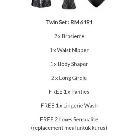
Twin Set : RM 6191
2 x Brasierre
1 x Waist Nipper
1 x Body Shaper
2 x Long Girdle
FREE 1 x Panties
FREE 1 x Lingerie Wash
FREE 2 boxes Sensualite
(replacement meal untuk kurus)