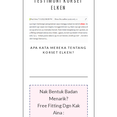
TESTIMONI KORSET
ELKEN
APA KATA MEREKA TENTANG
KORSET ELKEN?
I DARIPADA
KORSET EL
G KONSISTEN
MENGEKALK
ORSET ELKEN
BADAN PU
SEPERTI 
Nak Bentuk Badan
Menarik?
Free Fitting Dgn Kak
Aina :
SMS/Whatsapp/Telegram: