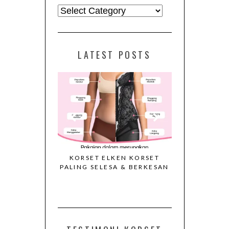
Kategori
LATEST POSTS
RSET ELKEN
KORSET ELKEN KORSET
VIDEO CAL
S 2026
PALING SELESA & BERKESAN
KORSET