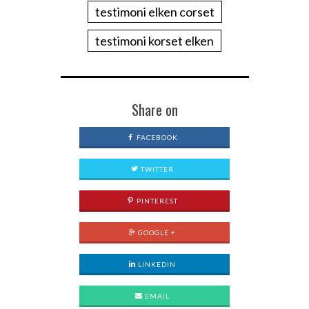
testimoni elken corset
testimoni korset elken
Share on
FACEBOOK
TWITTER
PINTEREST
GOOGLE +
LINKEDIN
EMAIL