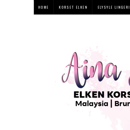
HOME
KORSET ELKEN
ELYSYLE LINGER