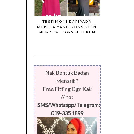
APA KATA MEREKA TENTANG
KORSET ELKEN?
ONI DARIPADA
KORSET
YANG KONSISTEN
MENGEK
 KORSET ELKEN
BADAN 
SEPERT
Nak Bentuk Badan
Menarik?
Free Fitting Dgn Kak
Aina :
SMS/Whatsapp/Telegram:
019-335 1899