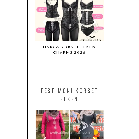
KORSET ELKEN
KORSET ELKEN KORSET
VIDEO C
RMS 2026
PALING SELESA & BERKESAN
KOR
TESTIMONI KORSET
ELKEN