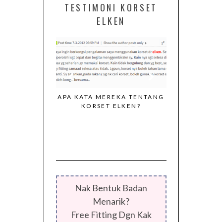
TESTIMONI KORSET
ELKEN
APA KATA MEREKA TENTANG
KORSET ELKEN?
I DARIPADA
KORSET EL
G KONSISTEN
MENGEKALK
ORSET ELKEN
BADAN PU
SEPERTI 
Nak Bentuk Badan
Menarik?
Free Fitting Dgn Kak
Aina :