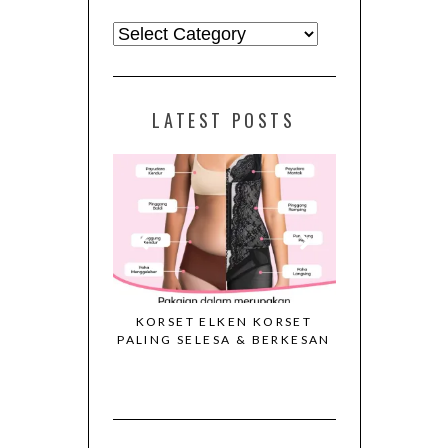
Kategori
LATEST POSTS
RSET ELKEN
KORSET ELKEN KORSET
VIDEO CAL
S 2026
PALING SELESA & BERKESAN
KORSET