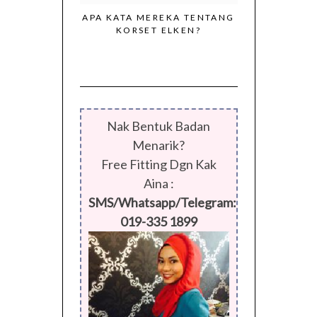
APA KATA MEREKA TENTANG
KORSET ELKEN?
I DARIPADA
KORSET EL
G KONSISTEN
MENGEKALK
ORSET ELKEN
BADAN PU
SEPERTI 
Nak Bentuk Badan
Menarik?
Free Fitting Dgn Kak
Aina :
SMS/Whatsapp/Telegram:
019-335 1899