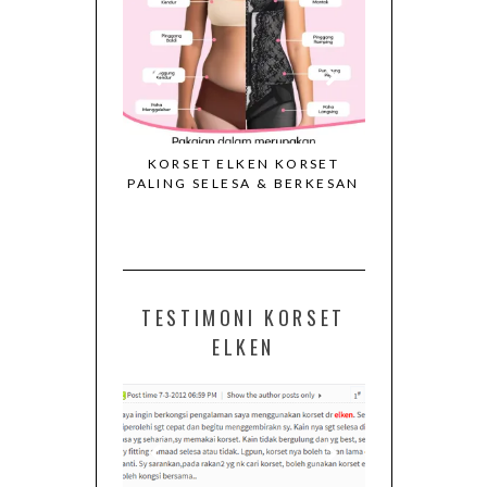
RSET ELKEN
KORSET ELKEN KORSET
VIDEO CAL
S 2026
PALING SELESA & BERKESAN
KORSET
TESTIMONI KORSET
ELKEN