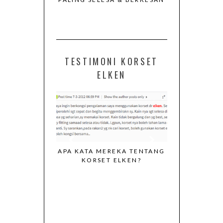
TESTIMONI KORSET
ELKEN
APA KATA MEREKA TENTANG
KORSET ELKEN?
I DARIPADA
KORSET EL
G KONSISTEN
MENGEKALK
ORSET ELKEN
BADAN PU
SEPERTI 