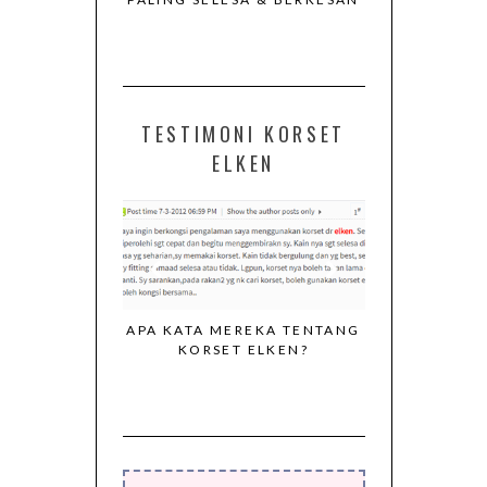
TESTIMONI KORSET
ELKEN
APA KATA MEREKA TENTANG
KORSET ELKEN?
I DARIPADA
KORSET EL
G KONSISTEN
MENGEKALK
ORSET ELKEN
BADAN PU
SEPERTI 