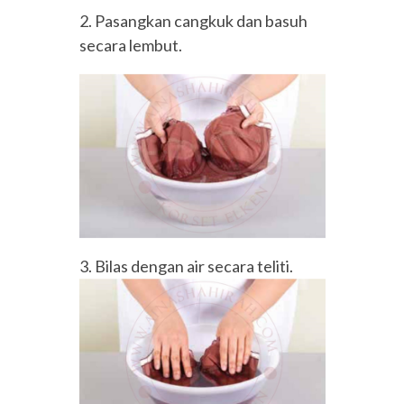
2. Pasangkan cangkuk dan basuh
secara lembut.
3. Bilas dengan air secara teliti.