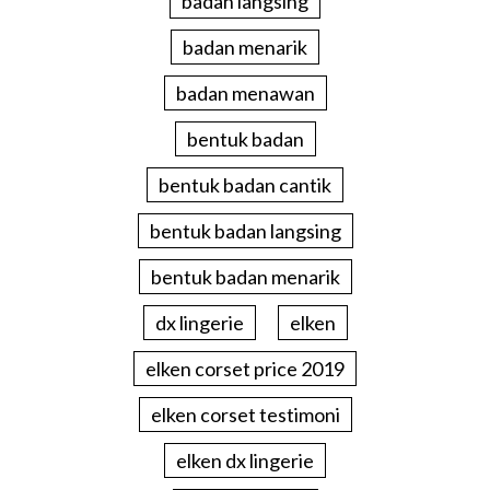
badan langsing
badan menarik
badan menawan
bentuk badan
bentuk badan cantik
bentuk badan langsing
bentuk badan menarik
dx lingerie
elken
elken corset price 2019
elken corset testimoni
elken dx lingerie