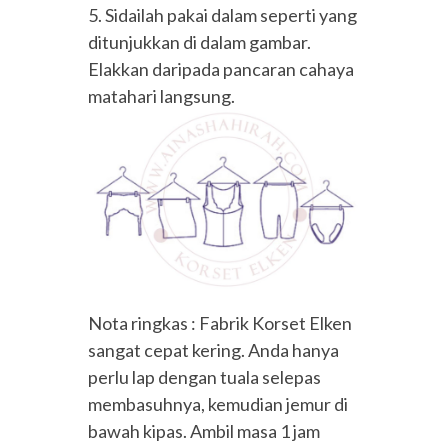
5. Sidailah pakai dalam seperti yang
ditunjukkan di dalam gambar.
Elakkan daripada pancaran cahaya
matahari langsung.
Nota ringkas : Fabrik Korset Elken
sangat cepat kering. Anda hanya
perlu lap dengan tuala selepas
membasuhnya, kemudian jemur di
bawah kipas. Ambil masa 1 jam