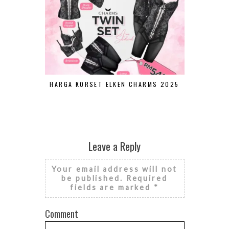
HARGA KORSET ELKEN CHARMS 2025
HARGA KOR
Leave a Reply
Your email address will not
be published.
Required
fields are marked
*
Comment