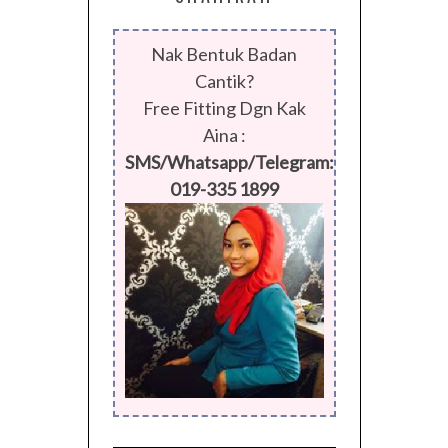
Nak Bentuk Badan
Cantik?
Free Fitting Dgn Kak
Aina :
SMS/Whatsapp/Telegram:
019-335 1899