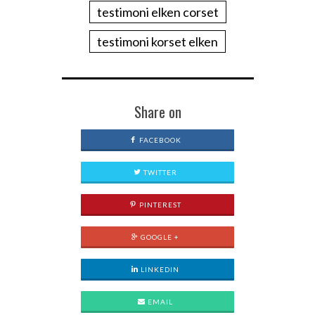
testimoni elken corset
testimoni korset elken
Share on
FACEBOOK
TWITTER
PINTEREST
GOOGLE +
LINKEDIN
EMAIL