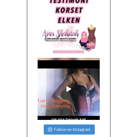
Follow on Instagram