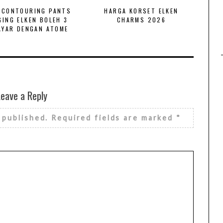
E CONTOURING PANTS
HARGA KORSET ELKEN
ING ELKEN BOLEH 3
CHARMS 2026
PA
AYAR DENGAN ATOME
Leave a Reply
 published.
Required fields are marked
*