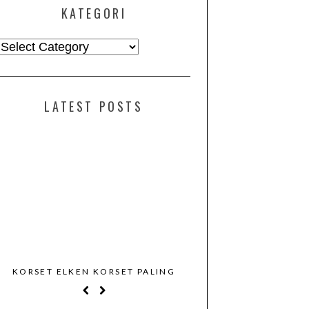
KATEGORI
Kategori
LATEST POSTS
KORSET ELKEN KORSET PALING
VIDEO CALL MENGE
SELESA & BERKESAN
ELKEN