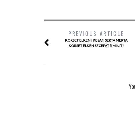
PREVIOUS ARTICLE
KORSET ELKEN | KESAN SERTA MERTA
KORSET ELKEN SECEPAT 5 MINIT!
Yo