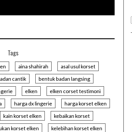
Tags
ken
aina shahirah
asal usul korset
adan cantik
bentuk badan langsing
ngerie
elken
elken corset testimoni
a
harga dx lingerie
harga korset elken
kain korset elken
kebaikan korset
NTOURING PANTS @
HARGA KORSET ELKEN CHARMS 2026
KEN BOLEH 3 KALI
DENGAN ATOME
kan korset elken
kelebihan korset elken