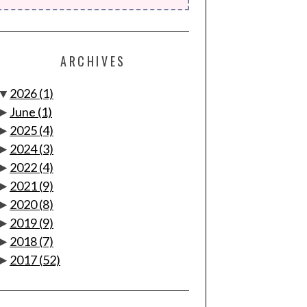
ARCHIVES
▼
2026
(1)
►
June
(1)
►
2025
(4)
►
2024
(3)
►
2022
(4)
►
2021
(9)
►
2020
(8)
►
2019
(9)
►
2018
(7)
►
2017
(52)