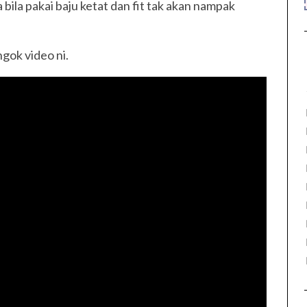
 bila pakai baju ketat dan fit tak akan nampak
gok video ni.