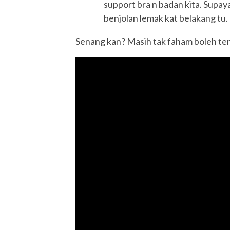
support bra n badan kita. Supaya
benjolan lemak kat belakang tu.
Senang kan? Masih tak faham boleh ten