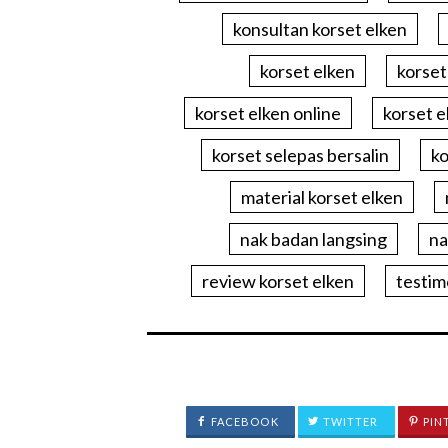
konsultan korset elken
korset elken
korset
korset elken online
korset e
korset selepas bersalin
ko
material korset elken
nak badan langsing
na
review korset elken
testim
TESTIMONI D
PERNAH PAKAI
BALIK KORSET
K
FACEBOOK
TWITTER
PIN