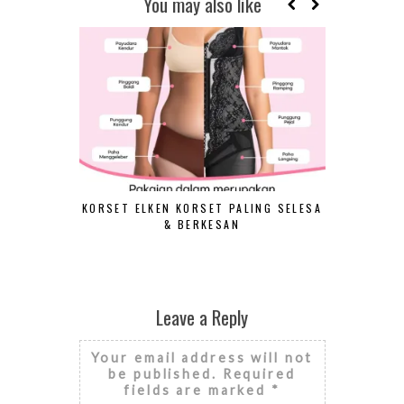
You may also like
KORSET ELKEN KORSET PALING SELESA
VIDEO CAL
& BERKESAN
Leave a Reply
Your email address will not
be published.
Required
fields are marked
*