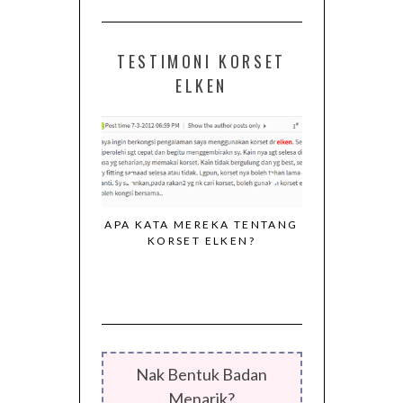
TESTIMONI KORSET
ELKEN
APA KATA MEREKA TENTANG
KORSET ELKEN?
I DARIPADA
KORSET EL
G KONSISTEN
MENGEKALK
ORSET ELKEN
BADAN PU
SEPERTI 
Nak Bentuk Badan
Menarik?