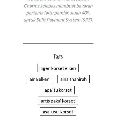
Charms selepas membuat bayaran
pertama iaitu pendahuluan 40%
untuk Split Payment System (SPS).
Tags
agen korset elken
aina elken
aina shahirah
apa itu korset
artis pakai korset
asal usul korset