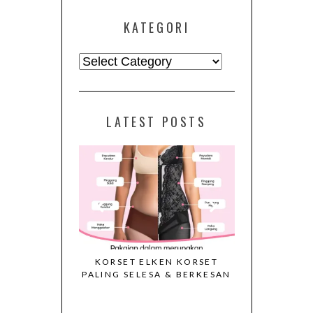
KATEGORI
Kategori
LATEST POSTS
RSET ELKEN
KORSET ELKEN KORSET
VIDEO CAL
S 2026
PALING SELESA & BERKESAN
KORSET