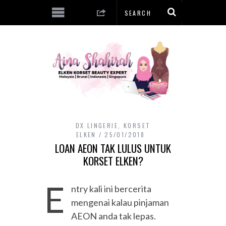
DX LINGERIE
,
KORSET
ELKEN
25/01/2018
LOAN AEON TAK LULUS UNTUK
KORSET ELKEN?
E
ntry kali ini bercerita
mengenai kalau pinjaman
AEON anda tak lepas.